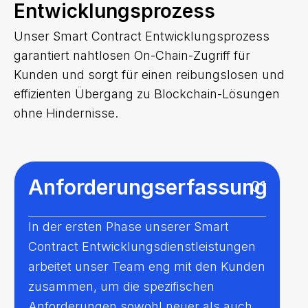
Entwicklungsprozess
Unser Smart Contract Entwicklungsprozess
garantiert nahtlosen On-Chain-Zugriff für
Kunden und sorgt für einen reibungslosen und
effizienten Übergang zu Blockchain-Lösungen
ohne Hindernisse.
Anforderungserfassung
01
In der ersten Phase unserer Smart
Contract Entwicklungsdienstleistungen
arbeitet unser Team eng mit den Kunden
zusammen, um die spezifischen
Anforderungen sowohl neuer als auch