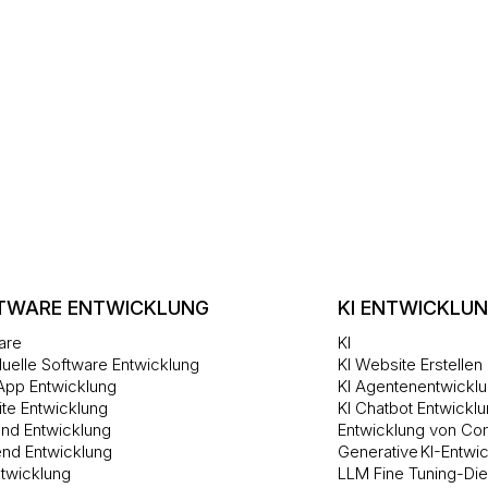
TWARE ENTWICKLUNG
KI ENTWICKLU
are
KI
duelle Software Entwicklung
KI Website Erstellen
pp Entwicklung
KI Agentenentwickl
te Entwicklung
KI Chatbot Entwickl
end Entwicklung
Entwicklung von Co
nd Entwicklung
Generative KI-Entwi
ntwicklung
LLM Fine Tuning-Die