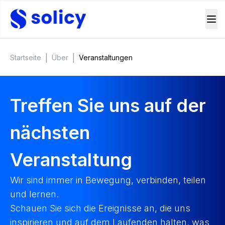
|
|
Startseite
Über
Veranstaltungen
Treffen Sie uns auf der
nächsten
Veranstaltung
Wir sind immer in Bewegung, verbinden, teilen
und lernen.
Schauen Sie sich die Ereignisse an, die uns
inspirieren und auf dem Laufenden halten, was